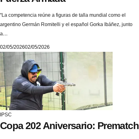
“La competencia reúne a figuras de talla mundial como el
argentino Germán Romitelli y el español Gorka Ibáñez, junto
a…
02/05/2026
02/05/2026
M
i
k
e
IPSC
Copa 202 Aniversario: Prematch