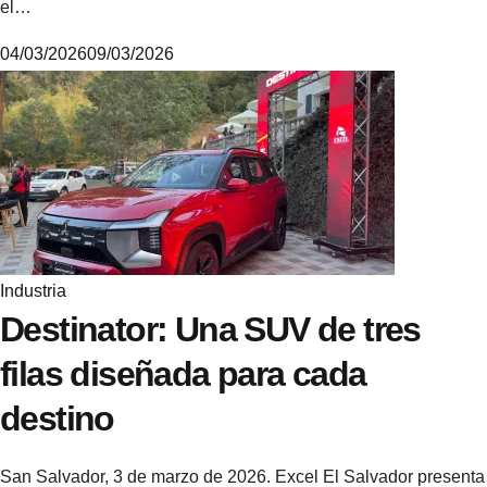
el…
04/03/2026
09/03/2026
M
i
k
e
Industria
Destinator: Una SUV de tres
filas diseñada para cada
destino
San Salvador, 3 de marzo de 2026. Excel El Salvador presenta