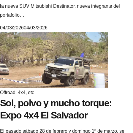
la nueva SUV Mitsubishi Destinator, nueva integrante del
portafolio…
04/03/2026
04/03/2026
M
i
k
e
Offroad, 4x4, etc
Sol, polvo y mucho torque:
Expo 4x4 El Salvador
El pasado sábado 28 de febrero y domingo 1º de marzo, se