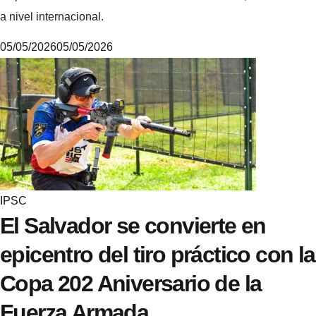
a nivel internacional.
05/05/2026
05/05/2026
M
i
k
e
IPSC
El Salvador se convierte en
epicentro del tiro práctico con la
Copa 202 Aniversario de la
Fuerza Armada