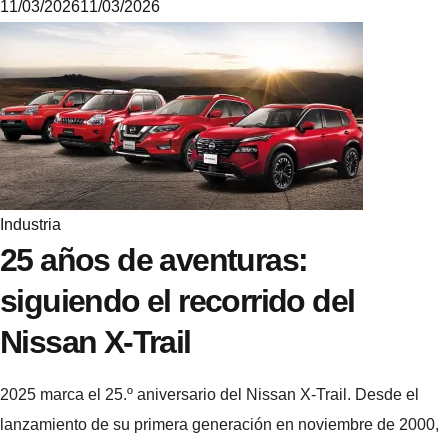
11/03/2026
11/03/2026
M
i
k
e
Industria
25 años de aventuras:
siguiendo el recorrido del
Nissan X-Trail
2025 marca el 25.º aniversario del Nissan X-Trail. Desde el
lanzamiento de su primera generación en noviembre de 2000,