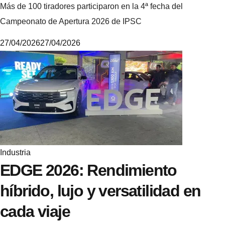
Más de 100 tiradores participaron en la 4ª fecha del
Campeonato de Apertura 2026 de IPSC
27/04/2026
27/04/2026
M
i
k
e
Industria
EDGE 2026: Rendimiento
híbrido, lujo y versatilidad en
cada viaje