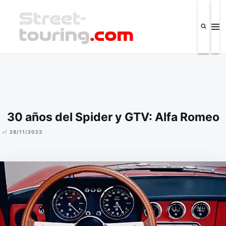
Saltar
Buscar:
al
contenido
Street-touring.com
Revista de la industria automotriz y eventos IPSC El Salvador
30 años del Spider y GTV: Alfa Romeo
el
28/11/2023
M
I
K
E