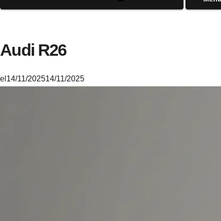
Audi R26
el
14/11/2025
14/11/2025
M
i
k
e