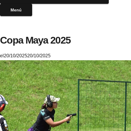
Menú
Copa Maya 2025
el
20/10/2025
20/10/2025
M
i
k
e