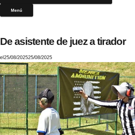
Menú
De asistente de juez a tirador
el
25/08/2025
25/08/2025
M
i
k
e