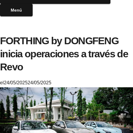
Menú
FORTHING by DONGFENG
inicia operaciones a través de
Revo
el
24/05/2025
24/05/2025
M
i
k
e