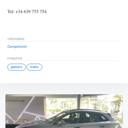
Tel: +34 639 755 754
CATEGORÍAS
Competición
ETIQUETAS
gamers
indes
Navegación
de
entradas