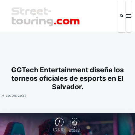
Saltar
Buscar:
al
contenido
Street-touring.com
Revista de la industria automotriz y eventos IPSC El Salvador
GGTech Entertainment diseña los
torneos oficiales de esports en El
Salvador.
el
30/05/2024
M
I
K
E