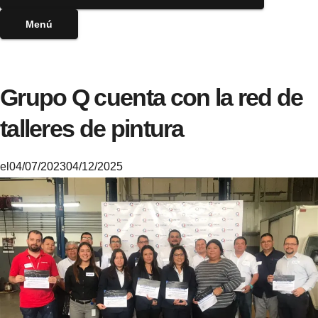
Menú
Grupo Q cuenta con la red de
talleres de pintura
el
04/07/2023
04/12/2025
M
i
k
e