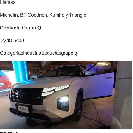
Llantas
Michelin, BF Goodrich, Kumho y Triangle
Contacto Grupo Q
2248-6400
Categorías
Industria
Etiquetas
grupo q
Navegación
de
entradas