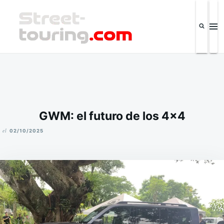
Saltar
Buscar:
al
contenido
Street-touring.com
Revista de la industria automotriz y eventos IPSC El Salvador
GWM: el futuro de los 4x4
el
02/10/2025
M
I
K
E