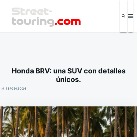
Saltar
Buscar:
al
contenido
Street-touring.com
Revista de la industria automotriz y eventos IPSC El Salvador
Honda BRV: una SUV con detalles
únicos.
el
18/09/2024
M
I
K
E