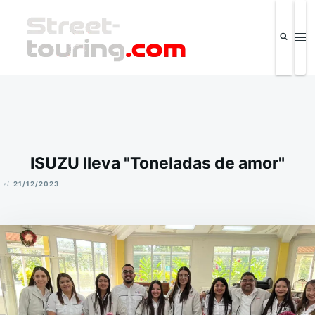
Saltar
Buscar:
al
contenido
Street-touring.com
Revista de la industria automotriz y eventos IPSC El Salvador
ISUZU lleva "Toneladas de amor"
el
21/12/2023
M
I
K
E