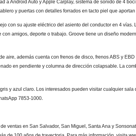
dad a Android Auto y Apple Carplay, sistema de sonido de 4 boci
blero y puertas con detalles forrados en tacto piel que aportan 
con su ajuste eléctrico del asiento del conductor en 4 vías. L
e con amigos, deporte o trabajo. Groove tiene un diseño modern
de aire, además cuenta con frenos de disco, frenos ABS y EBD e
 frenado en pendiente y columna de dirección colapsable. La c
 gris y azul claro. Los interesados pueden visitar cualquier sal
WhatsApp 7853-1000.
as de ventas en San Salvador, San Miguel, Santa Ana y Sonsona
 más de 100 años de trayectoria. Para más información, visita
www