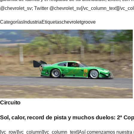
@chevrolet_sv; Twitter @chevrolet_sv[/vc_column_text][/vc_co
Categorías
Industria
Etiquetas
chevrolet
groove
Navegación
de
entradas
Circuito
Sol, calor, record de pista y muchos duelos: 2ª 
[vc_row][vc_column][vc_column_text]Así comenzamos nuestra n