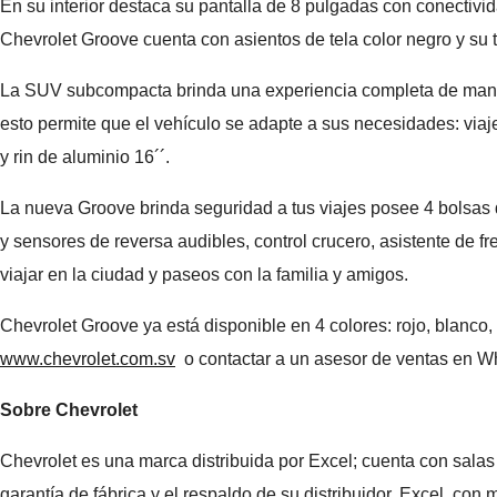
En su interior destaca su pantalla de 8 pulgadas con conectivi
Chevrolet Groove cuenta con asientos de tela color negro y su ta
La SUV subcompacta brinda una experiencia completa de manejo 
esto permite que el vehículo se adapte a sus necesidades: viaj
y rin de aluminio 16´´.
La nueva Groove brinda seguridad a tus viajes posee 4 bolsas 
y sensores de reversa audibles, control crucero, asistente de
viajar en la ciudad y paseos con la familia y amigos.
Chevrolet Groove ya está disponible en 4 colores: rojo, blanco,
www.chevrolet.com.sv
o contactar a un asesor de ventas en 
Sobre Chevrolet
Chevrolet es una marca distribuida por Excel; cuenta con sal
garantía de fábrica y el respaldo de su distribuidor, Excel, con