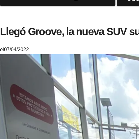
Llegó Groove, la nueva SUV s
el
07/04/2022
M
i
k
e