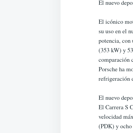
El nuevo depor
El icónico mot
su uso en el n
potencia, con
(353 kW) y 53
comparación co
Porsche ha mo
refrigeración 
El nuevo depor
El Carrera S 
velocidad máx
(PDK) y ocho v