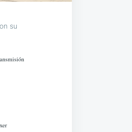
con su
ransmisión
xer