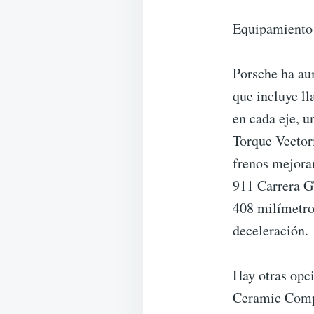
Equipamiento 
Porsche ha au
que incluye l
en cada eje, u
Torque Vector
frenos mejoran
911 Carrera GT
408 milímetros
deceleración.
Hay otras opc
Ceramic Compo