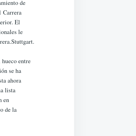
amiento de
1 Carrera
rior. El
onales le
era.Stuttgart.
l hueco entre
ión se ha
sta ahora
a lista
n en
o de la