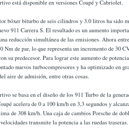
tivo está disponible en versiones Coupé y Cabriolet.
or bóxer biturbo de seis cilindros y 3.0 litros ha sido 
uevo 911 Carrera S. El resultado es un aumento importa
 una reducción simultánea de las emisiones. Ahora ent
0 Nm de par, lo que representa un incremento de 30 C
n su predecesor. Para lograr este aumento de potencia 
ntado nuevos turbocompresores y ha optimizado en gr
del aire de admisión, entre otras cosas.
tivo se basa en el diseño de los 911 Turbo de la genera
Coupé acelera de 0 a 100 km/h en 3,3 segundos y alcanz
ima de 308 km/h. Una caja de cambios Porsche de dob
elocidades transmite la potencia a las ruedas traseras.