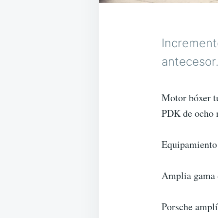
Increment
antecesor
Motor bóxer t
PDK de ocho 
Equipamiento
Amplia gama d
Porsche amplí