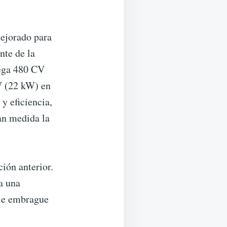
mejorado para
nte de la
rega 480 CV
V (22 kW) en
y eficiencia,
an medida la
ción anterior.
a una
le embrague