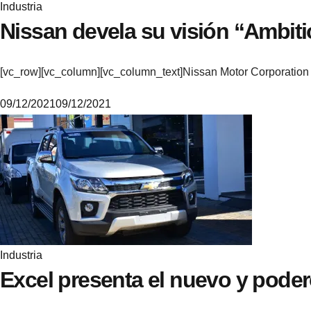
Industria
Nissan devela su visión “Ambiti
[vc_row][vc_column][vc_column_text]Nissan Motor Corporation 
09/12/2021
09/12/2021
M
i
k
e
Industria
Excel presenta el nuevo y pode