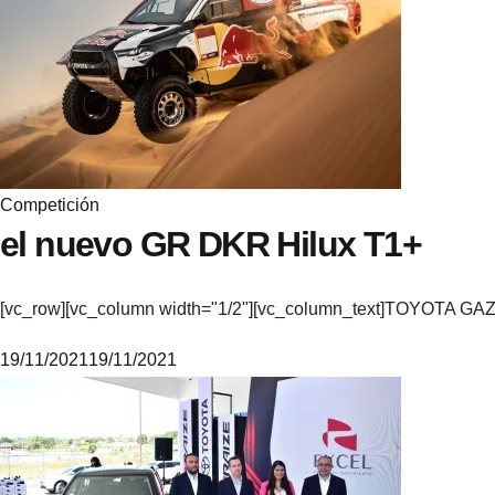
i
k
e
Competición
el nuevo GR DKR Hilux T1+
[vc_row][vc_column width="1/2"][vc_column_text]TOYOTA GAZO
19/11/2021
19/11/2021
M
i
k
e