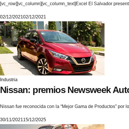
[vc_row][vc_column][vc_column_text]Excel El Salvador presenta
02/12/2021
02/12/2021
M
i
k
e
Industria
Nissan: premios Newsweek Aut
Nissan fue reconocida con la “Mejor Gama de Productos” por 
30/11/2021
15/12/2025
M