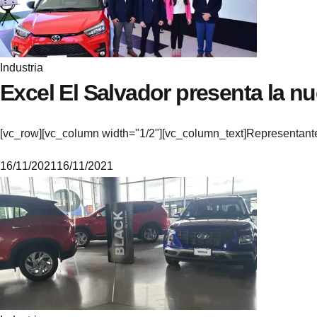
Industria
Excel El Salvador presenta la n
[vc_row][vc_column width="1/2"][vc_column_text]Representante
16/11/2021
16/11/2021
M
i
k
e