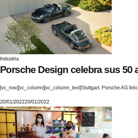
M
i
k
e
Industria
Porsche Design celebra sus 50 
[vc_row][vc_column][vc_column_text]Stuttgart. Porsche AG feli
20/01/2022
20/01/2022
M
i
k