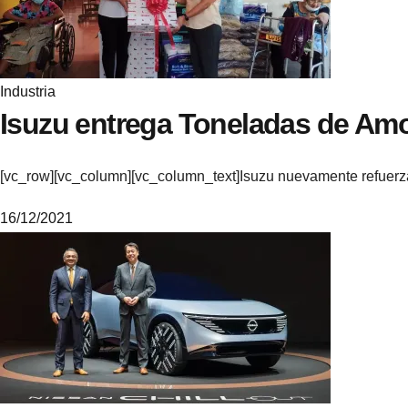
e
Industria
Isuzu entrega Toneladas de Am
[vc_row][vc_column][vc_column_text]Isuzu nuevamente refuer
16/12/2021
M
i
k
e