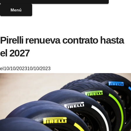
Menú
Pirelli renueva contrato hasta
el 2027
el
10/10/2023
10/10/2023
M
i
k
e