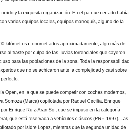
corrido y la exquisita organización. En el parque cerrado había
con varios equipos locales, equipos marroquís, alguno de la
r 700 kilómetros cronometrados aproximadamente, algo más de
se al traste por culpa de las lluvias torrenciales que cayeron
cluso para las poblaciones de la zona. Toda la responsabilidad
 expertos que no se achicaron ante la complejidad y casi sobre
o perfecto.
ría Open, en la que se puede competir con coches modernos,
Telva Somoza (Marca) copilotada por Raquel Cecilia, Enrique
o por Enrique Ruiz-Aran Sol, que se impuso en la categoría
eral, que está reservada a vehículos clásicos (PRE-1997). Las
opilotado por Isidre Lopez, mientras que la segunda unidad de