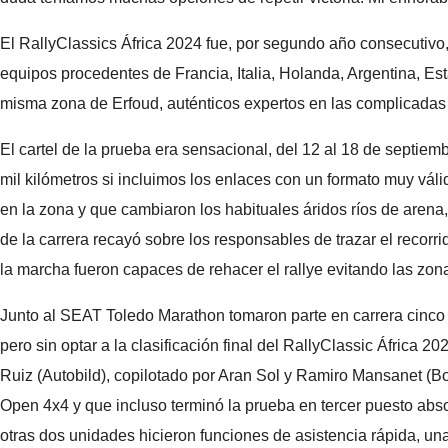
El RallyClassics África 2024 fue, por segundo año consecutivo, u
equipos procedentes de Francia, Italia, Holanda, Argentina, E
misma zona de Erfoud, auténticos expertos en las complicadas d
El cartel de la prueba era sensacional, del 12 al 18 de septi
mil kilómetros si incluimos los enlaces con un formato muy válid
en la zona y que cambiaron los habituales áridos ríos de arena
de la carrera recayó sobre los responsables de trazar el recor
la marcha fueron capaces de rehacer el rallye evitando las zo
Junto al SEAT Toledo Marathon tomaron parte en carrera cinc
pero sin optar a la clasificación final del RallyClassic África 
Ruiz (Autobild), copilotado por Aran Sol y Ramiro Mansanet (Boo
Open 4x4 y que incluso terminó la prueba en tercer puesto abso
otras dos unidades hicieron funciones de asistencia rápida, un