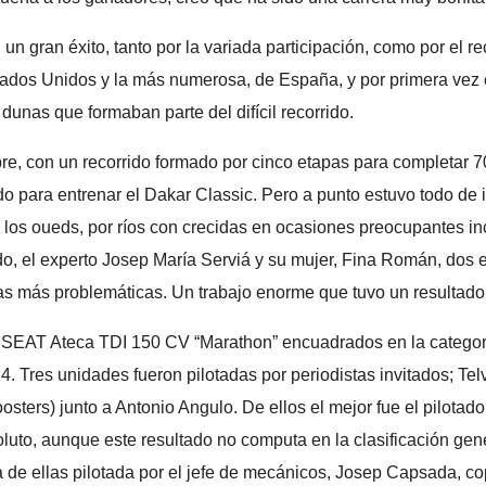
n gran éxito, tanto por la variada participación, como por el re
stados Unidos y la más numerosa, de España, y por primera vez 
unas que formaban parte del difícil recorrido.
embre, con un recorrido formado por cinco etapas para completa
o para entrenar el Dakar Classic. Pero a punto estuvo todo de ir
, los oueds, por ríos con crecidas en ocasiones preocupantes in
rido, el experto Josep María Serviá y su mujer, Fina Román, dos
nas más problemáticas. Un trabajo enorme que tuvo un resultad
o SEAT Ateca TDI 150 CV “Marathon” encuadrados en la catego
2024. Tres unidades fueron pilotadas por periodistas invitados; 
sters) junto a Antonio Angulo. De ellos el mejor fue el pilotad
luto, aunque este resultado no computa en la clasificación gen
a de ellas pilotada por el jefe de mecánicos, Josep Capsada, c