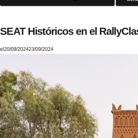
SEAT Históricos en el RallyCla
el
20/09/2024
23/09/2024
M
i
k
e