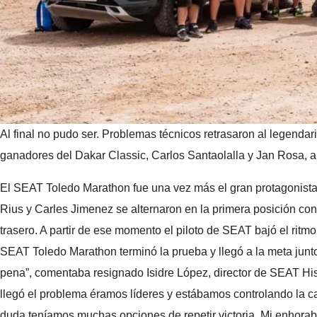
Al final no pudo ser. Problemas técnicos retrasaron al legendar
ganadores del Dakar Classic, Carlos Santaolalla y Jan Rosa, a
El SEAT Toledo Marathon fue una vez más el gran protagonista d
Rius y Carles Jimenez se alternaron en la primera posición con 
trasero. A partir de ese momento el piloto de SEAT bajó el ritmo
SEAT Toledo Marathon terminó la prueba y llegó a la meta junt
pena”, comentaba resignado Isidre López, director de SEAT His
llegó el problema éramos líderes y estábamos controlando la c
duda teníamos muchas opciones de repetir victoria. Mi enhorab