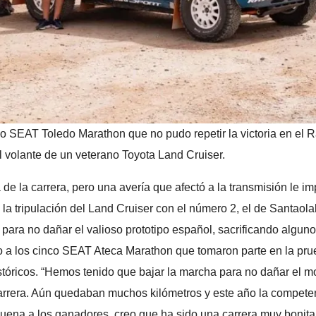
io SEAT Toledo Marathon que no pudo repetir la victoria en el R
l volante de un veterano Toyota Land Cruiser.
e la carrera, pero una avería que afectó a la transmisión le i
la tripulación del Land Cruiser con el número 2, el de Santaola
 para no dañar el valioso prototipo español, sacrificando alguno
o a los cinco SEAT Ateca Marathon que tomaron parte en la prue
tóricos. “Hemos tenido que bajar la marcha para no dañar el mo
arrera. Aún quedaban muchos kilómetros y este año la competenc
uena a los ganadores, creo que ha sido una carrera muy bonita