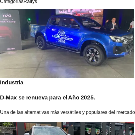
Categorías
Rallys
Navegación
de
entradas
Industria
D-Max se renueva para el Año 2025.
Una de las alternativas más versátiles y populares del mercad