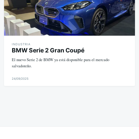
INDUSTRIA
BMW Serie 2 Gran Coupé
El nuevo Serie 2 de BMW ya está disponible para el mercado
salvadoreño.
24/09/2025
M
i
k
e