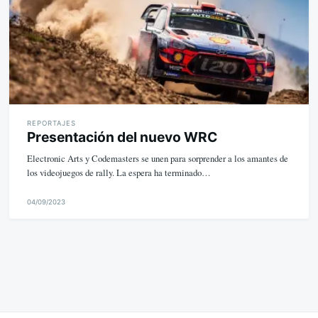
REPORTAJES
Presentación del nuevo WRC
Electronic Arts y Codemasters se unen para sorprender a los amantes de
los videojuegos de rally. La espera ha terminado…
04/09/2023
M
i
k
e