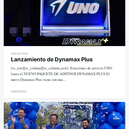
INDUSTRIA
Lanzamiento de Dynamax Plus
[vc_row][vc_column][vc_column_text] Estaciones de servicio UNO
lanza el NUEVO PAQUETE DE ADITIVOS DYNAMAX PLUS El
nuevo Dynamax Plus viene con una…
04/05/2022
M
i
k
e