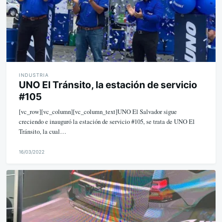
INDUSTRIA
UNO El Tránsito, la estación de servicio
#105
[vc_row][vc_column][vc_column_text]UNO El Salvador sigue
creciendo e inauguró la estación de servicio #105, se trata de UNO El
Tránsito, la cual…
16/03/2022
M
i
k
e