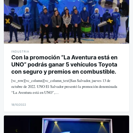
INDUSTRIA
Con la promoción “La Aventura está en
UNO” podrás ganar 5 vehículos Toyota
con seguro y premios en combustible.
[vc_row][vc_column][vc_column_text]San Salvador, jueves 13 de
octubre de 2022. UNO El Salvador presentó la promoción denominada
“La Aventura está en UNO”,…
18/10/2022
M
i
k
e