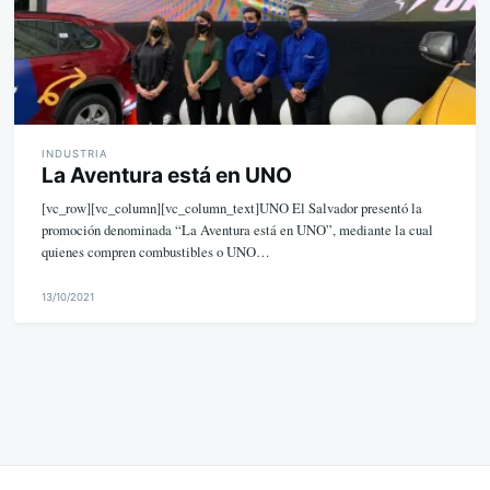
INDUSTRIA
La Aventura está en UNO
[vc_row][vc_column][vc_column_text]UNO El Salvador presentó la
promoción denominada “La Aventura está en UNO”, mediante la cual
quienes compren combustibles o UNO…
13/10/2021
M
i
k
e