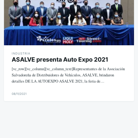
INDUSTRIA
ASALVE presenta Auto Expo 2021
[vc_row][vc_column][vc_column_text]Representantes de la Asociación
Salvadoreña de Distribuidores de Vehículos, ASALVE, brindaron
detalles DE LA AUTOEXPO ASALVE 2021, la feria de…
08/11/2021
M
i
k
e