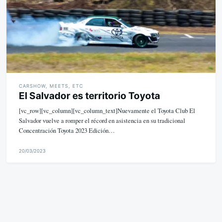
CARSHOW, MEETS, ETC
El Salvador es territorio Toyota
[vc_row][vc_column][vc_column_text]Nuevamente el Toyota Club El
Salvador vuelve a romper el récord en asistencia en su tradicional
Concentración Toyota 2023 Edición…
20/03/2023
M
i
k
e