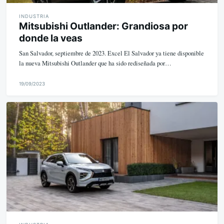
INDUSTRIA
Mitsubishi Outlander: Grandiosa por
donde la veas
San Salvador, septiembre de 2023. Excel El Salvador ya tiene disponible
la nueva Mitsubishi Outlander que ha sido rediseñada por…
19/09/2023
M
i
k
e