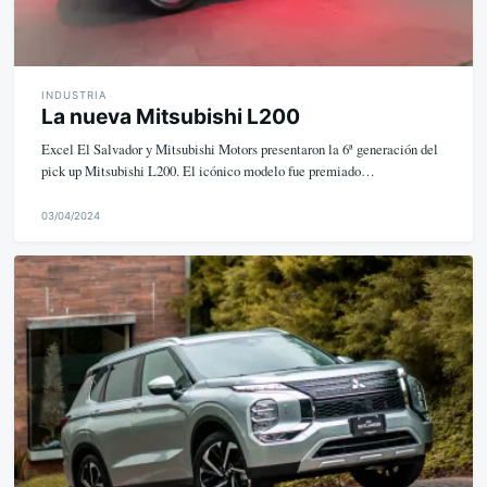
INDUSTRIA
La nueva Mitsubishi L200
Excel El Salvador y Mitsubishi Motors presentaron la 6ª generación del
pick up Mitsubishi L200. El icónico modelo fue premiado…
03/04/2024
M
i
k
e