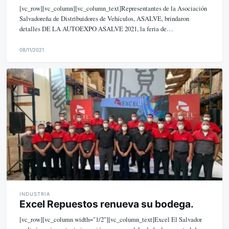
[vc_row][vc_column][vc_column_text]Representantes de la Asociación
Salvadoreña de Distribuidores de Vehículos, ASALVE, brindaron
detalles DE LA AUTOEXPO ASALVE 2021, la feria de…
08/11/2021
M
i
k
e
INDUSTRIA
Excel Repuestos renueva su bodega.
[vc_row][vc_column width="1/2"][vc_column_text]Excel El Salvador