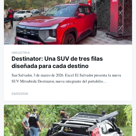
INDUSTRIA
Destinator: Una SUV de tres filas
diseñada para cada destino
San Salvador, 3 de marzo de 2026. Excel El Salvador presenta la nueva
SUV Mitsubishi Destinator, nueva integrante del portafolio…
04/03/2026
M
i
k
e