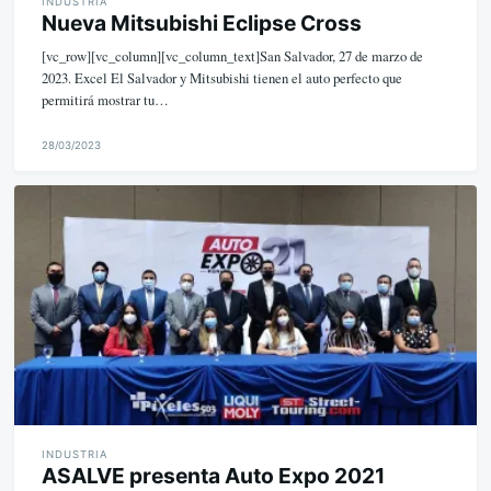
INDUSTRIA
Nueva Mitsubishi Eclipse Cross
[vc_row][vc_column][vc_column_text]San Salvador, 27 de marzo de
2023. Excel El Salvador y Mitsubishi tienen el auto perfecto que
permitirá mostrar tu…
28/03/2023
M
i
k
e
INDUSTRIA
ASALVE presenta Auto Expo 2021