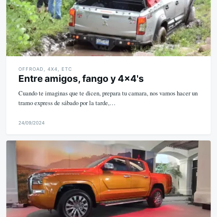
OFFROAD, 4X4, ETC
Entre amigos, fango y 4x4's
Cuando te imaginas que te dicen, prepara tu camara, nos vamos hacer un
tramo express de sábado por la tarde,…
24/09/2024
M
i
k
e