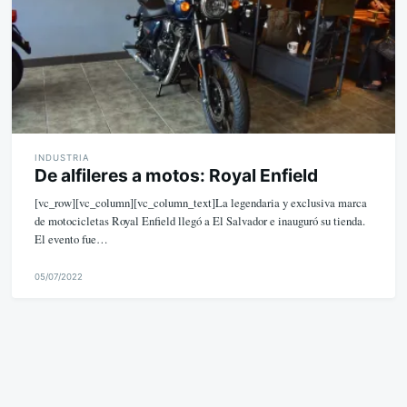
INDUSTRIA
De alfileres a motos: Royal Enfield
[vc_row][vc_column][vc_column_text]La legendaria y exclusiva marca
de motocicletas Royal Enfield llegó a El Salvador e inauguró su tienda.
El evento fue…
05/07/2022
M
i
k
e