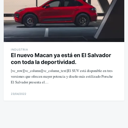
INDUSTRIA
El nuevo Macan ya está en El Salvador
con toda la deportividad.
[vc_row][vc_column][vc_column_text]El SUV está disponible en tres
versiones que ofrecen mayor potencia y diseño más estilizado Porsche
El Salvador presenta el…
23/04/2022
M
i
k
e