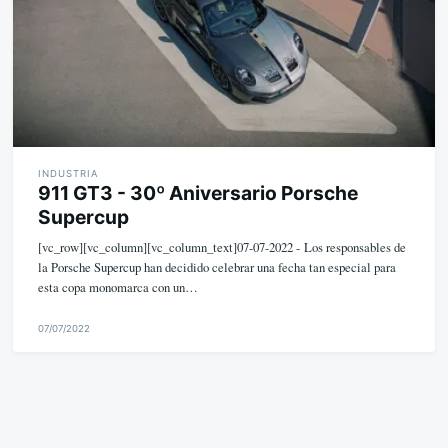
INDUSTRIA
911 GT3 - 30º Aniversario Porsche
Supercup
[vc_row][vc_column][vc_column_text]07-07-2022 - Los responsables de
la Porsche Supercup han decidido celebrar una fecha tan especial para
esta copa monomarca con un…
07/07/2022
M
i
k
e