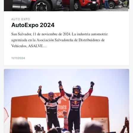
AUTO EXPO
AutoExpo 2024
San Salvador, 11 de noviembre de 2024. La industria automotriz
agremiada en la Asociación Salvadoreña de Distribuidores de
Vehículos, ASALVE…
11/11/2024
M
i
k
e