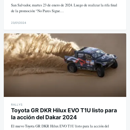
San Salvador, martes 23 de enero de 2024. Luego de realizar la rifa final
de la promoción “No Pares Sigue…
23/01/2024
M
i
k
e
RALLYS
Toyota GR DKR Hilux EVO T1U listo para
la acción del Dakar 2024
El nuevo Toyota GR DKR Hilux EVO T1U listo para la acción del