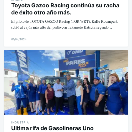
Toyota Gazoo Racing continúa su racha
de éxito otro año más.
El piloto de TOYOTA GAZOO Racing (TGR-WRT), Kalle Rovanperä,
subió al cajón más alto del podio con Takamoto Katsuta segundo…
01/04/2024
M
i
k
e
INDUSTRIA
Ultima rifa de Gasolineras Uno