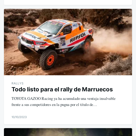
M
i
k
e
RALLYS
Todo listo para el rally de Marruecos
TOYOTA GAZOO Racing ya ha acumulado una ventaja insalvable
frente a sus competidores en la pugna por el título de…
10/10/2023
M
i