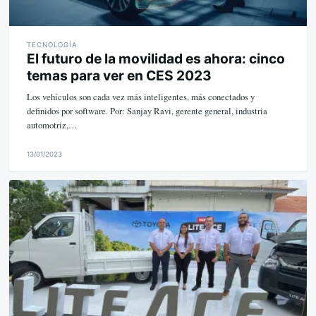
TECNOLOGÍA
El futuro de la movilidad es ahora: cinco
temas para ver en CES 2023
Los vehículos son cada vez más inteligentes, más conectados y
definidos por software. Por: Sanjay Ravi, gerente general, industria
automotriz,…
13/01/2023
M
i
k
e