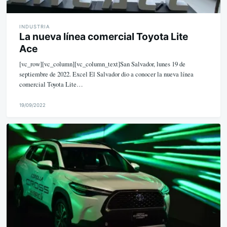
INDUSTRIA
La nueva línea comercial Toyota Lite
Ace
[vc_row][vc_column][vc_column_text]San Salvador, lunes 19 de
septiembre de 2022. Excel El Salvador dio a conocer la nueva línea
comercial Toyota Lite…
19/09/2022
M
i
k
e