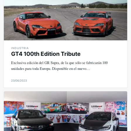
INDUSTRIA
GT4 100th Edition Tribute
Exclusiva edición del GR Supra, de la que sólo se fabricarán 100
unidades para toda Europa. Disponible en el nuevo…
23/06/2023
M
i
k
e