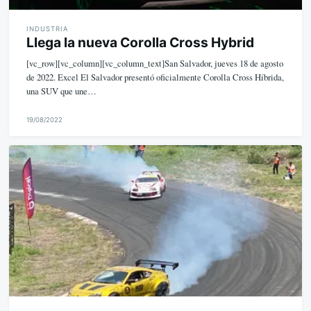
INDUSTRIA
Llega la nueva Corolla Cross Hybrid
[vc_row][vc_column][vc_column_text]San Salvador, jueves 18 de agosto
de 2022. Excel El Salvador presentó oficialmente Corolla Cross Híbrida,
una SUV que une…
19/08/2022
M
i
k
e