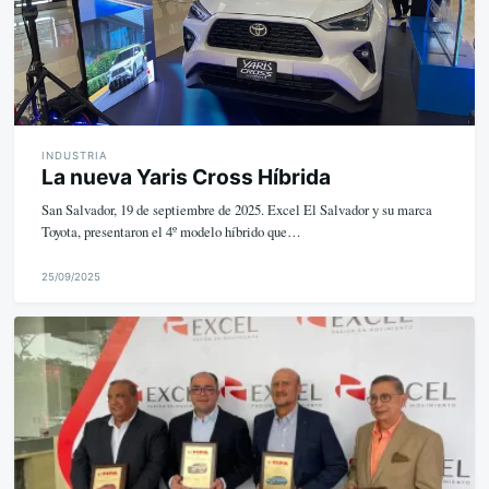
INDUSTRIA
La nueva Yaris Cross Híbrida
San Salvador, 19 de septiembre de 2025. Excel El Salvador y su marca
Toyota, presentaron el 4º modelo híbrido que…
25/09/2025
M
i
k
e