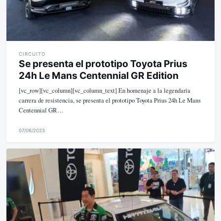
CIRCUITO
Se presenta el prototipo Toyota Prius
24h Le Mans Centennial GR Edition
[vc_row][vc_column][vc_column_text] En homenaje a la legendaria
carrera de resistencia, se presenta el prototipo Toyota Prius 24h Le Mans
Centennial GR…
07/06/2023
M
i
k
e