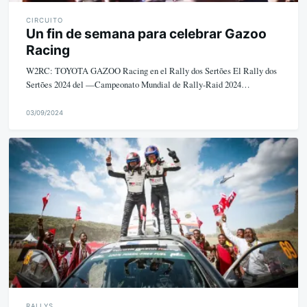
CIRCUITO
Un fin de semana para celebrar Gazoo
Racing
W2RC: TOYOTA GAZOO Racing en el Rally dos Sertões El Rally dos
Sertões 2024 del —Campeonato Mundial de Rally-Raid 2024…
03/09/2024
M
i
k
e
RALLYS