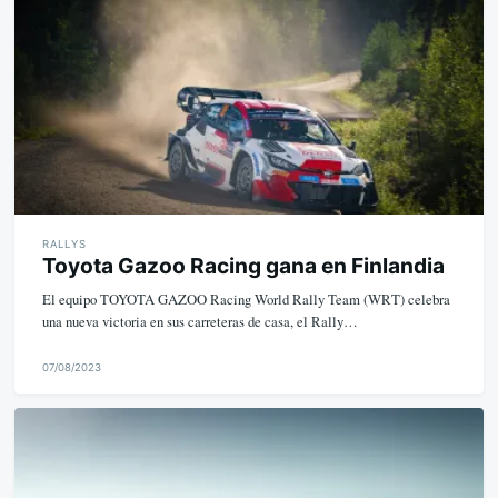
k
e
RALLYS
Toyota Gazoo Racing gana en Finlandia
El equipo TOYOTA GAZOO Racing World Rally Team (WRT) celebra
una nueva victoria en sus carreteras de casa, el Rally…
07/08/2023
M
i
k
e