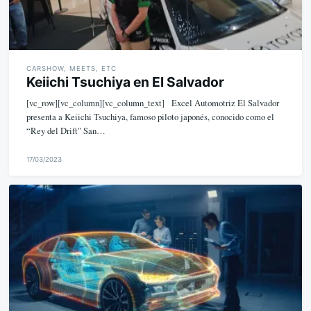
CARSHOW, MEETS, ETC
Keiichi Tsuchiya en El Salvador
[vc_row][vc_column][vc_column_text] Excel Automotriz El Salvador
presenta a Keiichi Tsuchiya, famoso piloto japonés, conocido como el
“Rey del Drift" San…
17/03/2023
M
i
k
e