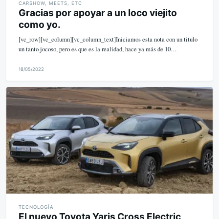
CARSHOW, MEETS, ETC
Gracias por apoyar a un loco viejito
como yo.
[vc_row][vc_column][vc_column_text]Iniciamos esta nota con un titulo
un tanto jocoso, pero es que es la realidad, hace ya más de 10…
18/05/2022
M
i
k
e
TECNOLOGÍA
El nuevo Toyota Yaris Cross Electric