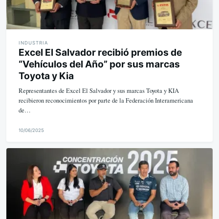
INDUSTRIA
Excel El Salvador recibió premios de
“Vehículos del Año” por sus marcas
Toyota y Kia
Representantes de Excel El Salvador y sus marcas Toyota y KIA
recibieron reconocimientos por parte de la Federación Interamericana
de…
10/06/2025
M
i
k
e