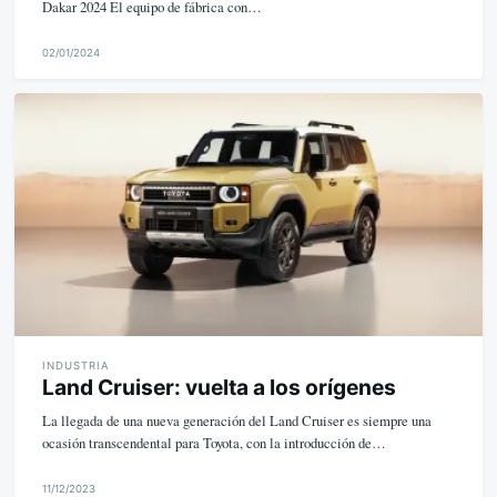
Dakar 2024 El equipo de fábrica con…
02/01/2024
M
i
k
e
INDUSTRIA
Land Cruiser: vuelta a los orígenes
La llegada de una nueva generación del Land Cruiser es siempre una
ocasión transcendental para Toyota, con la introducción de…
11/12/2023