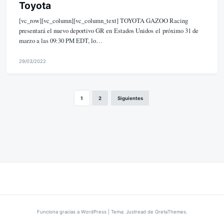
Toyota
[vc_row][vc_column][vc_column_text] TOYOTA GAZOO Racing
presentará el nuevo deportivo GR en Estados Unidos el próximo 31 de
marzo a las 09:30 PM EDT, lo…
29/03/2022
M
i
k
1
2
Siguientes
Paginación
e
de
entradas
Funciona gracias a WordPress
|
Tema: Justread de
GretaThemes
.