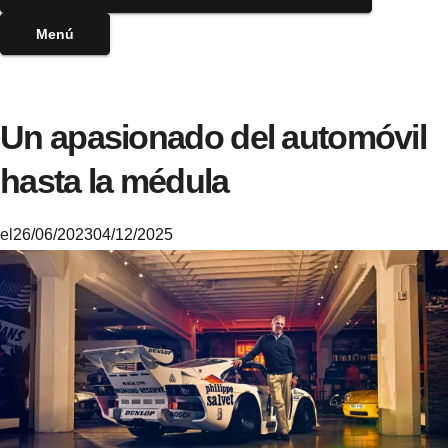
Menú
Un apasionado del automóvil
hasta la médula
el
26/06/2023
04/12/2025
M
i
k
e