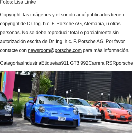
Fotos: Lisa Linke
Copyright: las imágenes y el sonido aquí publicados tienen
copyright de Dr. Ing. h.c. F. Porsche AG, Alemania, u otras
personas. No se debe reproducir total o parcialmente sin
autorización escrita de Dr. Ing. h.c. F. Porsche AG. Por favor,
contacte con
newsroom@porsche.com
para más información.
Categorías
Industria
Etiquetas
911 GT3 992
Carrera RSR
porsche
Navegación
de
entradas