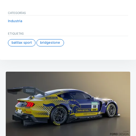
CATEGORÍAS
Industria
ETIQUETAS
battlax sport
bridgestone
Navegación
de
entradas