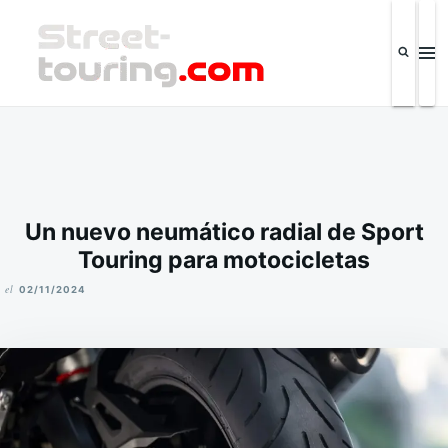
Saltar
Buscar:
al
contenido
Street-touring.com
Revista de la industria automotriz y eventos IPSC El Salvador
Un nuevo neumático radial de Sport
Touring para motocicletas
el
02/11/2024
M
I
K
E