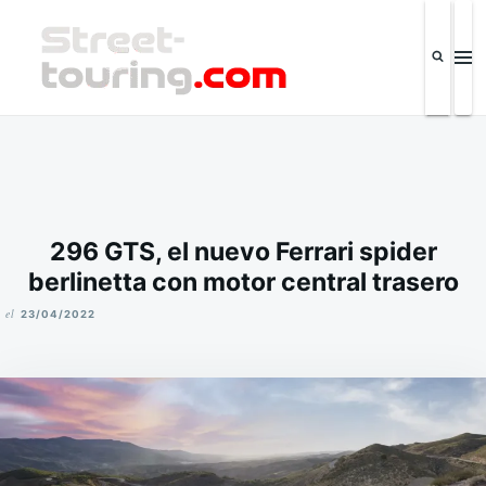
Saltar
Buscar:
al
contenido
Street-touring.com
Revista de la industria automotriz y eventos IPSC El Salvador
296 GTS, el nuevo Ferrari spider
berlinetta con motor central trasero
el
23/04/2022
M
I
K
E