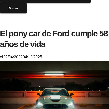
Menú
El pony car de Ford cumple 58
años de vida
el
22/04/2022
04/12/2025
M
i
k
e