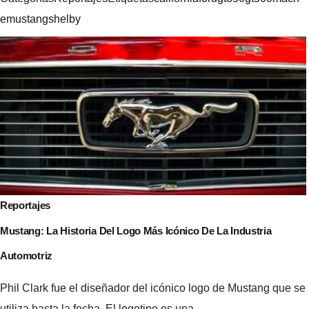
e
mustang
shelby
Navegación
de
entradas
Reportajes
Mustang: La Historia Del Logo Más Icónico De La Industria
Automotriz
Phil Clark fue el diseñador del icónico logo de Mustang que se
utiliza hasta la fecha. El logotipo es una…