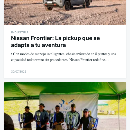
INDUSTRIA
Nissan Frontier: La pickup que se
adapta a tu aventura
• Con modos de manejo inteligentes, chasis reforzado en 8 puntos y una
capacidad todoterreno sin precedentes, Nissan Frontier redefine…
30/07/2025
M
i
k
e