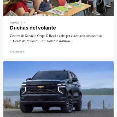
INDUSTRIA
Dueñas del volante
Centros de Servicio Grupo Q llevó a cabo por cuarto año consecutivo
“Dueñas del volante” En el taller se instruyó…
04/06/2025
M
i
k
e