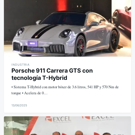
e
INDUSTRIA
Porsche 911 Carrera GTS con
tecnología T-Hybrid
• Sistema T-Hybrid con motor bóxer de 3.6 litros, 541 HP y 570 Nm de
torque • Acelera de 0…
13/06/2025
M
i
k
e