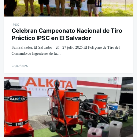
IPSC
Celebran Campeonato Nacional de Tiro
Práctico IPSC en El Salvador
San Salvador, El Salvador – 26 - 27 julio 2025 El Polígono de Tiro del
Comando de Ingenieros de la…
28/07/2025
M
i
k
e