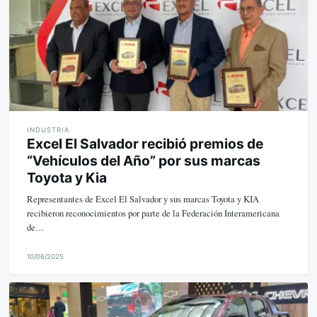
INDUSTRIA
Excel El Salvador recibió premios de
“Vehículos del Año” por sus marcas
Toyota y Kia
Representantes de Excel El Salvador y sus marcas Toyota y KIA
recibieron reconocimientos por parte de la Federación Interamericana
de…
10/06/2025
M
i
k
e