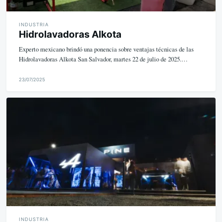
INDUSTRIA
Hidrolavadoras Alkota
Experto mexicano brindó una ponencia sobre ventajas técnicas de las
Hidrolavadoras Alkota San Salvador, martes 22 de julio de 2025.…
23/07/2025
M
i
k
e
INDUSTRIA