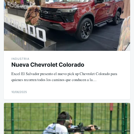
INDUSTRIA
Nueva Chevrolet Colorado
Excel El Salvador presento el nuevo pick up Chevrolet Colorado para
quienes recorren todos los caminos que conducen a la…
10/06/2025
M
i
k
e