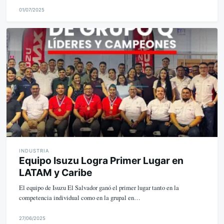
01/07/2025
M
i
k
e
INDUSTRIA
Equipo Isuzu Logra Primer Lugar en
LATAM y Caribe
El equipo de Isuzu El Salvador ganó el primer lugar tanto en la
competencia individual como en la grupal en…
27/06/2025