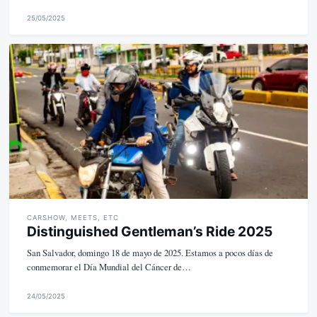
25/05/2025
M
i
k
e
CARSHOW, MEETS, ETC
Distinguished Gentleman’s Ride 2025
San Salvador, domingo 18 de mayo de 2025. Estamos a pocos días de
conmemorar el Día Mundial del Cáncer de…
24/05/2025