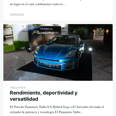
un lugar en el cual combinemos tanto la…
26/05/2025
M
i
k
e
INDUSTRIA
Rendimiento, deportividad y
versatilidad
El Porsche Panamera Turbo S E-Hybrid llega a El Salvador elevando el
estándar de potencia y tecnología El Panamera Turbo…