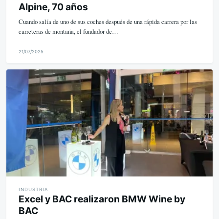
Alpine, 70 años
Cuando salía de uno de sus coches después de una rápida carrera por las
carreteras de montaña, el fundador de…
21/07/2025
M
i
k
e
INDUSTRIA
Excel y BAC realizaron BMW Wine by
BAC