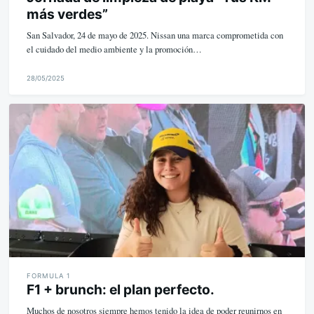
más verdes”
San Salvador, 24 de mayo de 2025. Nissan una marca comprometida con
el cuidado del medio ambiente y la promoción…
28/05/2025
M
i
k
e
FORMULA 1
F1 + brunch: el plan perfecto.
Muchos de nosotros siempre hemos tenido la idea de poder reunirnos en