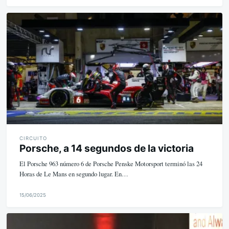
M
i
k
e
CIRCUITO
Porsche, a 14 segundos de la victoria
El Porsche 963 número 6 de Porsche Penske Motorsport terminó las 24
Horas de Le Mans en segundo lugar. En…
15/06/2025
M
i
k