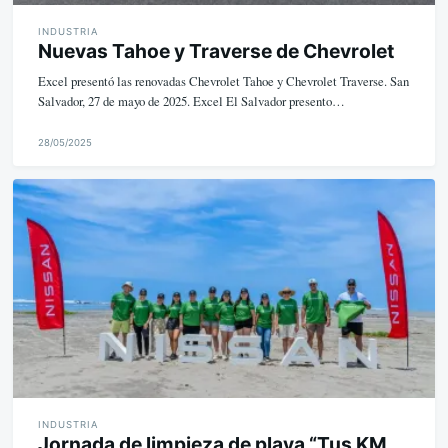
INDUSTRIA
Nuevas Tahoe y Traverse de Chevrolet
Excel presentó las renovadas Chevrolet Tahoe y Chevrolet Traverse. San
Salvador, 27 de mayo de 2025. Excel El Salvador presento…
28/05/2025
M
i
k
e
INDUSTRIA
Jornada de limpieza de playa “Tus KM