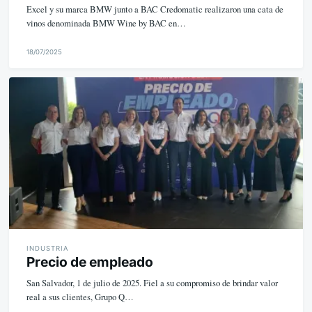
Excel y su marca BMW junto a BAC Credomatic realizaron una cata de
vinos denominada BMW Wine by BAC en…
18/07/2025
M
i
k
e
INDUSTRIA
Precio de empleado
San Salvador, 1 de julio de 2025. Fiel a su compromiso de brindar valor
real a sus clientes, Grupo Q…