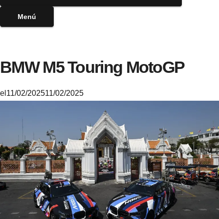
Menú
BMW M5 Touring MotoGP
el
11/02/2025
11/02/2025
M
i
k
e