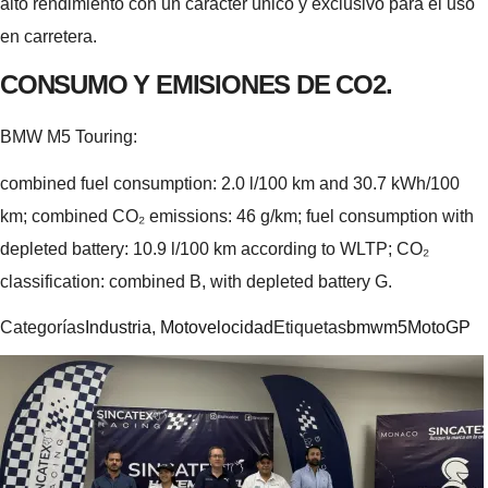
alto rendimiento con un carácter único y exclusivo para el uso
en carretera.
CONSUMO Y EMISIONES DE CO2.
BMW M5 Touring:
combined fuel consumption: 2.0 l/100 km and 30.7 kWh/100
km; combined CO₂ emissions: 46 g/km; fuel consumption with
depleted battery: 10.9 l/100 km according to WLTP; CO₂
classification: combined B, with depleted battery G.
Categorías
Industria
,
Motovelocidad
Etiquetas
bmw
m5
MotoGP
Navegación
de
entradas