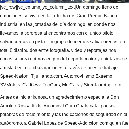
[vc_row][vc_column][vc_column_text]Un domingo lleno de
emociones se vivió en la 1r fecha del Gran Premio Banco
Industrial en las jornadas del día domingo, en donde nos
llevamos la sorpresa al encontrarnos con el único piloto
salvadoreños en pista. Un grupo de medios salvadoreños, en
total 8 distribuidos entre fotografía, video y reportajes nos
dimos la tarea unirnos en pro del deporte motor y unir lazos de
amistad entre ambas naciones a través de nuestro trabajo:
Speed-Nation
,
Tijuiliando.com
,
Automovilismo Extremo
,
SVMotors
,
Carlifesv
,
TopCars
,
Mr. Cars
y
Street-touring.com
Antes de iniciar la nota, un agradecimiento especial a Don
Arnoldo Rossatti, del
Automóvil Club Guatemala
, por las
palabras de recibimiento y las indicaciones de seguridad en el
autódromo, a Gabriel López de
Speed-Addiction.com
quien fue