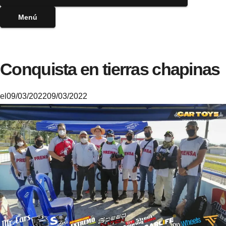
Menú
Conquista en tierras chapinas
el
09/03/2022
09/03/2022
M
i
k
e