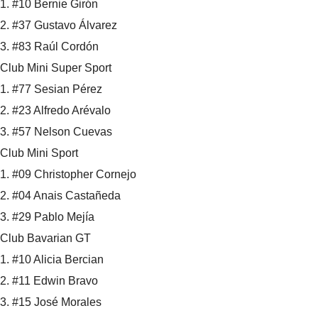
1. #10 Bernie Girón
2. #37 Gustavo Álvarez
3. #83 Raúl Cordón
Club Mini Super Sport
1. #77 Sesian Pérez
2. #23 Alfredo Arévalo
3. #57 Nelson Cuevas
Club Mini Sport
1. #09 Christopher Cornejo
2. #04 Anais Castañeda
3. #29 Pablo Mejía
Club Bavarian GT
1. #10 Alicia Bercian
2. #11 Edwin Bravo
3. #15 José Morales