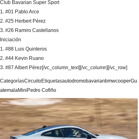
Club Bavarian Super Sport
1. #01 Pablo Arce
2. #25 Herbert Pérez
3. #26 Ramiro Castellanos
Iniciación
1. #88 Luis Quinteros
2. #44 Kevin Ruano
3. #87 Albert Pérez[/vc_column_text][/vc_column][/vc_row]
Categorías
Circuito
Etiquetas
autodromo
bavarian
bmw
cooper
Gu
atemala
Mini
Pedro Cofiño
Navegación
de
entradas