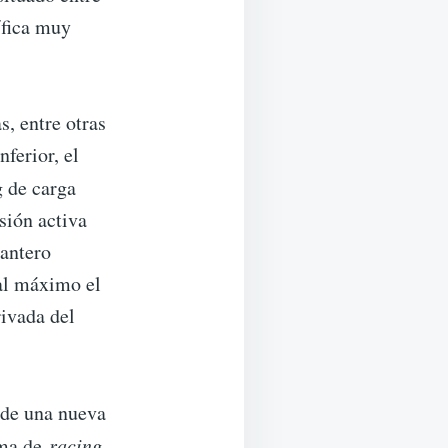
ífica muy
, entre otras
nferior, el
g de carga
sión activa
lantero
 al máximo el
rivada del
 de una nueva
lma de
racing
.