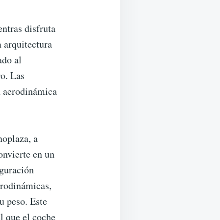
ntras disfruta
 arquitectura
ado al
ro. Las
a aerodinámica
noplaza, a
onvierte en un
iguración
erodinámicas,
u peso. Este
l que el coche