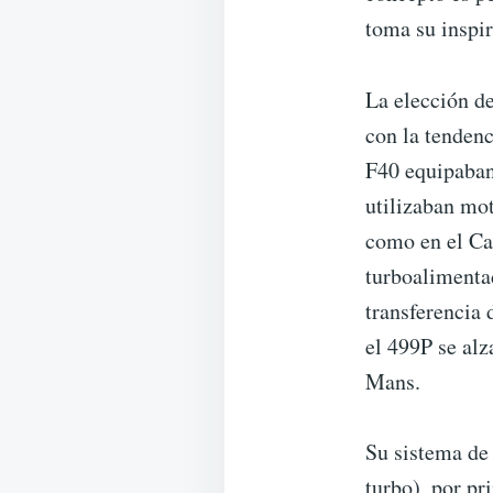
toma su inspir
La elección de
con la tenden
F40 equipaban
utilizaban mot
como en el Ca
turboalimenta
transferencia 
el 499P se alz
Mans.
Su sistema de 
turbo), por pr