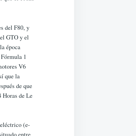
s del F80, y
 el GTO y el
la época
a Fórmula 1
motores V6
í que la
después de que
24 Horas de Le
eléctrico (e-
situado entre