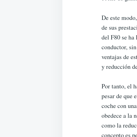
De este modo, 
de sus prestac
del F80 se ha 
conductor, sin
ventajas de e
y reducción d
Por tanto, el 
pesar de que e
coche con una
obedece a la n
como la reducc
concepto es pe