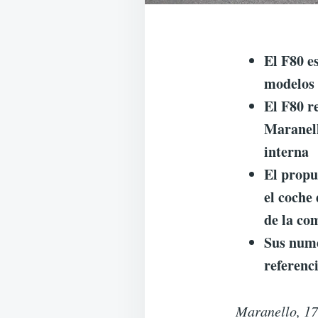
El F80 e
modelos 
El F80 r
Maranell
interna
El propu
el coche
de la co
Sus nume
referenc
Maranello, 17