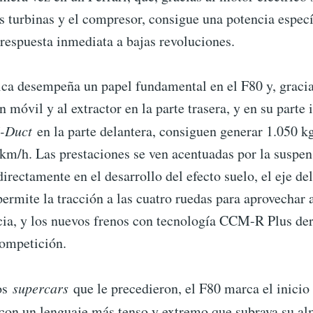
s turbinas y el compresor, consigue una potencia espec
respuesta inmediata a bajas revoluciones.
ca desempeña un papel fundamental en el F80 y, gracias
n móvil y al extractor en la parte trasera, y en su parte i
S-Duct
en la parte delantera, consiguen generar 1.050 k
 km/h. Las prestaciones se ven acentuadas por la suspen
directamente en el desarrollo del efecto suelo, el eje de
permite la tracción a las cuatro ruedas para aprovechar
ncia, y los nuevos frenos con tecnología CCM-R Plus de
ompetición.
os
supercars
que le precedieron, el F80 marca el inicio
a con un lenguaje más tenso y extremo que subraya su a