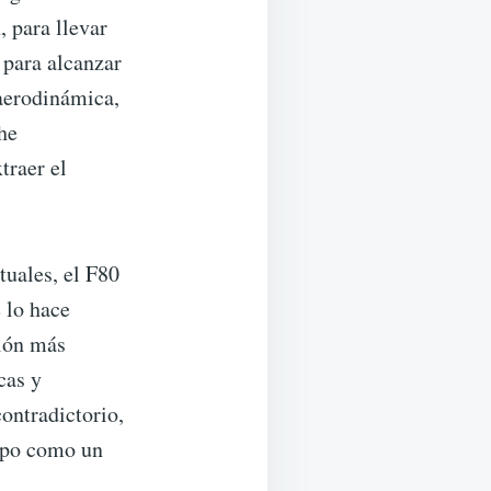
 para llevar
 para alcanzar
 aerodinámica,
he
traer el
tuales, el F80
 lo hace
ción más
cas y
ontradictorio,
mpo como un