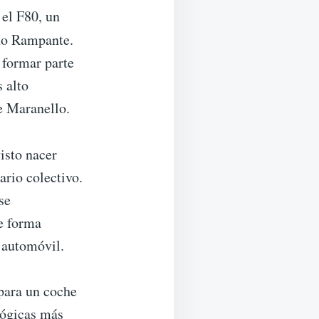
 el F80, un
no Rampante.
 formar parte
 alto
e Maranello.
isto nacer
ario colectivo.
se
e forma
l automóvil.
 para un coche
lógicas más