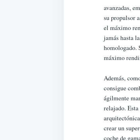
avanzadas, emp
su propulsor a
el máximo ren
jamás hasta la
homologado. Si
máximo rendim
Además, como 
consigue comb
ágilmente man
relajado. Esta
arquitectónica
crear un supe
coche de gam