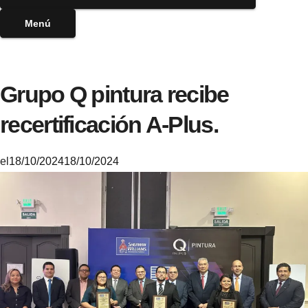
Menú
Grupo Q pintura recibe
recertificación A-Plus.
el
18/10/2024
18/10/2024
M
i
k
e