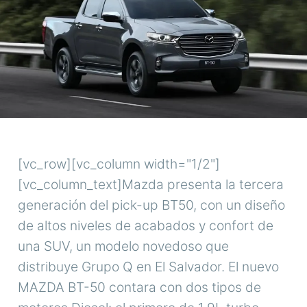
[vc_row][vc_column width="1/2"]
[vc_column_text]Mazda presenta la tercera
generación del pick-up BT50, con un diseño
de altos niveles de acabados y confort de
una SUV, un modelo novedoso que
distribuye Grupo Q en El Salvador. El nuevo
MAZDA BT-50 contara con dos tipos de