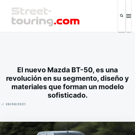
Saltar
Buscar:
al
contenido
Street-touring.com
Revista de la industria automotriz y eventos IPSC El Salvador
El nuevo Mazda BT-50, es una
revolución en su segmento, diseño y
materiales que forman un modelo
sofisticado.
el
26/08/2021
M
I
K
E