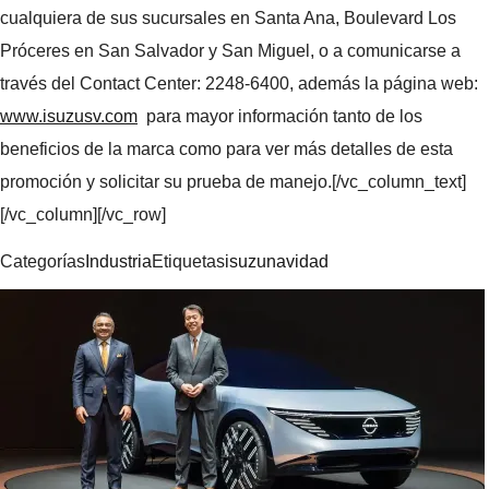
cualquiera de sus sucursales en Santa Ana, Boulevard Los
Próceres en San Salvador y San Miguel, o a comunicarse a
través del Contact Center: 2248-6400, además la página web:
www.isuzusv.com
para mayor información tanto de los
beneficios de la marca como para ver más detalles de esta
promoción y solicitar su prueba de manejo.
[/vc_column_text]
[/vc_column][/vc_row]
Categorías
Industria
Etiquetas
isuzu
navidad
Navegación
de
entradas