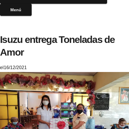
Menú
Isuzu entrega Toneladas de
Amor
el
16/12/2021
M
i
k
e