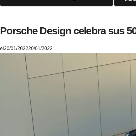
Porsche Design celebra sus 5
el
20/01/2022
20/01/2022
M
i
k
e