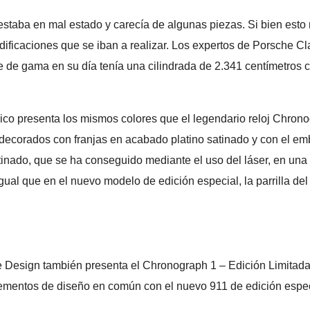
 estaba en mal estado y carecía de algunas piezas. Si bien es
ificaciones que se iban a realizar. Los expertos de Porsche Cla
pe de gama en su día tenía una cilindrada de 2.341 centímetros 
co presenta los mismos colores que el legendario reloj Chrono
stán decorados con franjas en acabado platino satinado y con e
inado, que se ha conseguido mediante el uso del láser, en una 
Igual que en el nuevo modelo de edición especial, la parrilla d
e Design también presenta el Chronograph 1 – Edición Limitada 1
e elementos de diseño en común con el nuevo 911 de edición espe