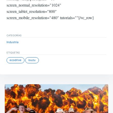
screen_normal_resolution="1024"
screen_tablet_resolution="800"
screen_mobile_resolution="480" tutorials=""[/vc_row]
CATEGORÍAS
Industria
ETIQUETAS
ecodrive
isuzu
Navegación
de
entradas