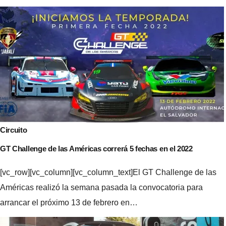
Navegación
de
entradas
Circuito
GT Challenge de las Américas correrá 5 fechas en el 2022
[vc_row][vc_column][vc_column_text]El GT Challenge de las
Américas realizó la semana pasada la convocatoria para
arrancar el próximo 13 de febrero en…