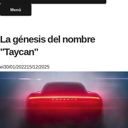
Menú
La génesis del nombre
"Taycan"
el
30/01/2022
15/12/2025
M
i
k
e