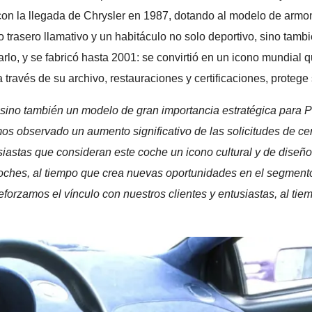
con la llegada de Chrysler en 1987, dotando al modelo de armonía
ño trasero llamativo y un habitáculo no solo deportivo, sino ta
o, y se fabricó hasta 2001: se convirtió en un icono mundial qu
través de su archivo, restauraciones y certificaciones, protege 
 sino también un modelo de gran importancia estratégica para Po
os observado un aumento significativo de las solicitudes de cert
iastas que consideran este coche un icono cultural y de diseño.
oches, al tiempo que crea nuevas oportunidades en el segmento d
eforzamos el vínculo con nuestros clientes y entusiastas, al ti