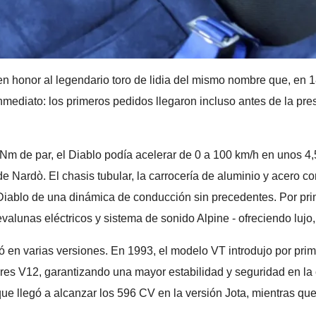
n honor al legendario toro de lidia del mismo nombre que, en 1
nmediato: los primeros pedidos llegaron incluso antes de la pr
 Nm de par, el Diablo podía acelerar de 0 a 100 km/h en unos 
 de Nardò. El chasis tubular, la carrocería de aluminio y acero 
 Diablo de una dinámica de conducción sin precedentes. Por p
evalunas eléctricos y sistema de sonido Alpine - ofreciendo lujo
 en varias versiones. En 1993, el modelo VT introdujo por prime
otores V12, garantizando una mayor estabilidad y seguridad en 
ue llegó a alcanzar los 596 CV en la versión Jota, mientras qu