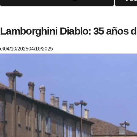
Lamborghini Diablo: 35 años d
el
04/10/2025
04/10/2025
M
i
k
e