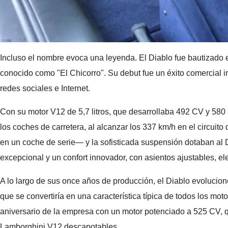
Incluso el nombre evoca una leyenda. El Diablo fue bautizado e
conocido como "El Chicorro". Su debut fue un éxito comercial i
redes sociales e Internet.
Con su motor V12 de 5,7 litros, que desarrollaba 492 CV y 580
los coches de carretera, al alcanzar los 337 km/h en el circuito
en un coche de serie— y la sofisticada suspensión dotaban al
excepcional y un confort innovador, con asientos ajustables, el
A lo largo de sus once años de producción, el Diablo evolucionó
que se convertiría en una característica típica de todos los m
aniversario de la empresa con un motor potenciado a 525 CV, q
Lamborghini V12 descapotables.