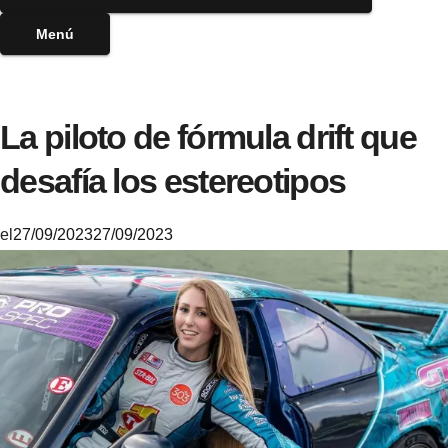
Menú
La piloto de fórmula drift que
desafía los estereotipos
el
27/09/2023
27/09/2023
M
i
k
e