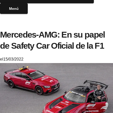
Menú
Mercedes-AMG: En su papel
de Safety Car Oficial de la F1
el
15/03/2022
M
i
k
e