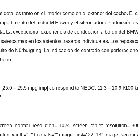
talles tanto en el interior como en el exterior del coche. El ca
el compartimento del motor M Power y el silenciador de admisión e
sta. La excepcional experiencia de conducción a bordo del BMW
asajeros más en los asientos traseros individuales. Los reposa
uito de Nürburgring. La indicación de centrado con perforacione
rbono.
 [25.0 – 25.5 mpg imp] correspond to NEDC; 11.3 – 10.9 l/100
P
reen_normal_resolution="1024" screen_tablet_resolution="800"
elim_width="1" tutorials="" image_first="22113" image_second