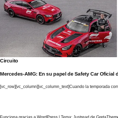
Circuito
Mercedes-AMG: En su papel de Safety Car Oficial d
[vc_row][vc_column][vc_column_text]Cuando la temporada 
Funciona gracias a WordPress
|
Tema: Justread de
GretaThem