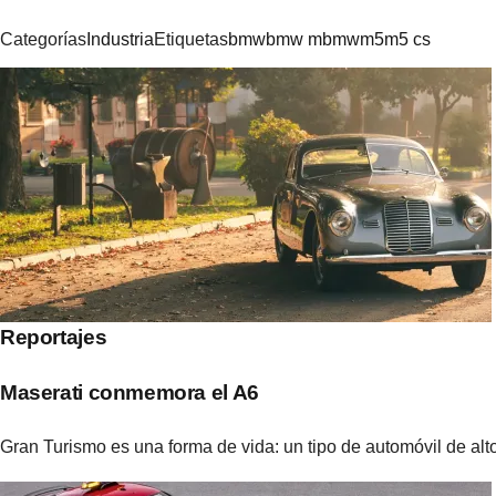
Categorías
Industria
Etiquetas
bmw
bmw m
bmwm5
m5 cs
Navegación
de
entradas
Reportajes
Maserati conmemora el A6
Gran Turismo es una forma de vida: un tipo de automóvil de alt