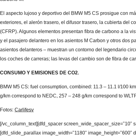
El aspecto lujoso y deportivo del BMW M5 CS prosigue con más de
exteriores, el alerón trasero, el difusor trasero, la cubierta d
(CFRP). Algunos elementos presentan fibra de carbono a la vi
y el pasajero delantero en los asientos M Carbon y otros dos p
asientos delanteros – muestran un contorno del legendario circ
los coches de carreras; las levas del cambio son de fibra de ca
CONSUMO Y EMISIONES DE CO2.
BMW M5 CS: fuel consumption, combined: 11.3 – 11.1 l/100 km
g/km correspond to NEDC, 257 – 248 g/km correspond to WLT
Fotos:
Carlifesv
[/vc_column_text][dfd_spacer screen_wide_spacer_size="10" sc
[dfd_slide_parallax image_width="1180" image_height="600" d