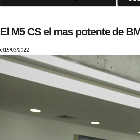
El M5 CS el mas potente de 
el
15/03/2022
M
i
k
e