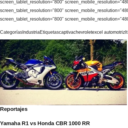
screen_tablet_resolution="800" screen_mobile_resolution="4
screen_tablet_resolution="800" screen_mobile_resolution="4
screen_tablet_resolution="800" screen_mobile_resolution="48
Categorías
Industria
Etiquetas
captiva
chevrolet
excel automotriz
lt
Navegación
de
entradas
Reportajes
Yamaha R1 vs Honda CBR 1000 RR