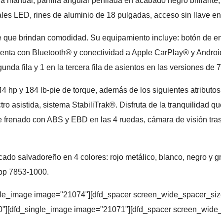
 manual, parrilla angular perfilada en acabado negro brillante, 
nales LED, rines de aluminio de 18 pulgadas, acceso sin llave en
ve que brindan comodidad. Su equipamiento incluye: botón de enc
Cuenta con Bluetooth® y conectividad a Apple CarPlay® y Androi
unda fila y 1 en la tercera fila de asientos en las versiones de 
44 hp y 184 lb-pie de torque, además de los siguientes atribut
 asistida, sistema StabiliTrak®. Disfruta de la tranquilidad que 
e frenado con ABS y EBD en las 4 ruedas, cámara de visión tra
do salvadoreño en 4 colores: rojo metálico, blanco, negro y gr
pp 7853-1000.
ingle_image image="21074"][dfd_spacer screen_wide_spacer_si
80"][dfd_single_image image="21071"][dfd_spacer screen_wide