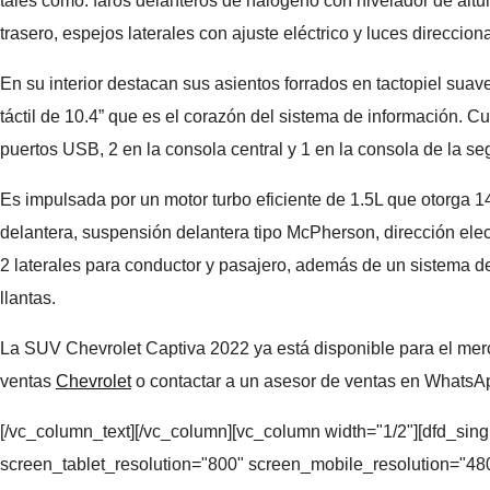
tales como: faros delanteros de halógeno con nivelador de altura
trasero, espejos laterales con ajuste eléctrico y luces direccio
En su interior destacan sus asientos forrados en tactopiel sua
táctil de 10.4” que es el corazón del sistema de información. 
puertos USB, 2 en la consola central y 1 en la consola de la seg
Es impulsada por un motor turbo eficiente de 1.5L que otorga 1
delantera, suspensión delantera tipo McPherson, dirección electro
2 laterales para conductor y pasajero, además de un sistema d
llantas.
La SUV Chevrolet Captiva 2022 ya está disponible para el merca
ventas
Chevrolet
o contactar a un asesor de ventas en WhatsA
[/vc_column_text][/vc_column][vc_column width="1/2"][dfd_s
screen_tablet_resolution="800" screen_mobile_resolution="4