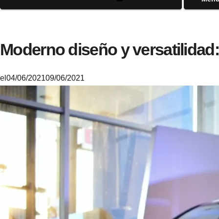
Moderno diseño y versatilidad
el
04/06/2021
09/06/2021
M
i
k
e