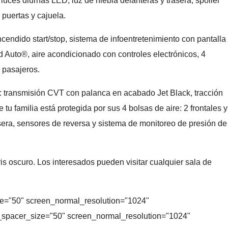
luces diurnas LED, luz de niebla delanteras y trasera, spoiler
 puertas y cajuela.
endido start/stop, sistema de infoentretenimiento con pantalla
d Auto®, aire acondicionado con controles electrónicos, 4
7 pasajeros.
os: transmisión CVT con palanca en acabado Jet Black, tracción
tu familia está protegida por sus 4 bolsas de aire: 2 frontales y
sera, sensores de reversa y sistema de monitoreo de presión de
is oscuro. Los interesados pueden visitar cualquier sala de
ze="50" screen_normal_resolution="1024"
_spacer_size="50" screen_normal_resolution="1024"