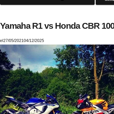
Yamaha R1 vs Honda CBR 10
el
27/05/2021
04/12/2025
M
i
k
e