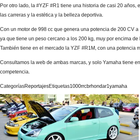
Por otro lado, la #YZF #R1 tiene una historia de casi 20 años,
las carreras y la estética y la belleza deportiva.
Con un motor de 998 cc que genera una potencia de 200 CV a 
ya que tiene un peso cercano a los 200 kg, muy por encima de 
También tiene en el mercado la YZF #R1M, con una potencia may
Consultamos la web de ambas marcas, y solo Yamaha tiene en s
competencia.
Categorías
Reportajes
Etiquetas
1000rr
cbr
honda
r1
yamaha
Navegación
de
entradas