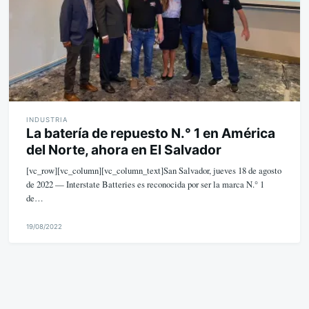
INDUSTRIA
La batería de repuesto N.° 1 en América
del Norte, ahora en El Salvador
[vc_row][vc_column][vc_column_text]San Salvador, jueves 18 de agosto
de 2022 — Interstate Batteries es reconocida por ser la marca N.° 1
de…
19/08/2022
M
i
k
e