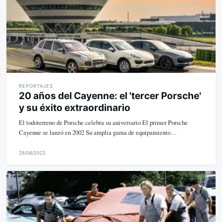
REPORTAJES
20 años del Cayenne: el 'tercer Porsche'
y su éxito extraordinario
El todoterreno de Porsche celebra su aniversario El primer Porsche
Cayenne se lanzó en 2002 Su amplia gama de equipamiento…
28/06/2022
M
i
k
e