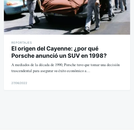
REPORTAJES
El origen del Cayenne: ¿por qué
Porsche anunció un SUV en 1998?
A mediados de la década de 1990, Porsche tuvo que tomar una decisión
trascendental para asegurar su éxito económico a…
27/06/2022
M
i
k
e