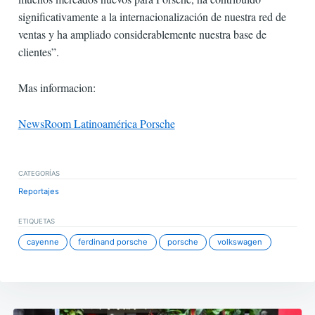
significativamente a la internacionalización de nuestra red de
ventas y ha ampliado considerablemente nuestra base de
clientes”.
Mas informacion:
NewsRoom Latinoamérica Porsche
CATEGORÍAS
Reportajes
ETIQUETAS
cayenne
ferdinand porsche
porsche
volkswagen
Navegación