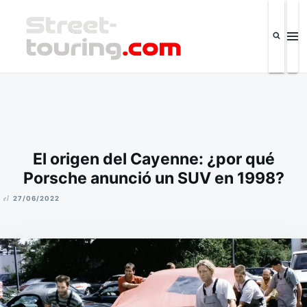
Saltar
Buscar:
al
contenido
Street-touring.com
Revista de la industria automotriz y eventos IPSC El Salvador
El origen del Cayenne: ¿por qué
Porsche anunció un SUV en 1998?
el
27/06/2022
M
I
K
E