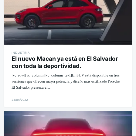
INDUSTRIA
El nuevo Macan ya está en El Salvador
con toda la deportividad.
[vc_row][vc_column][vc_column_text]El SUV está disponible en tres
versiones que ofrecen mayor potencia y diseño más estilizado Porsche
El Salvador presenta el…
23/04/2022
M
i
k
e