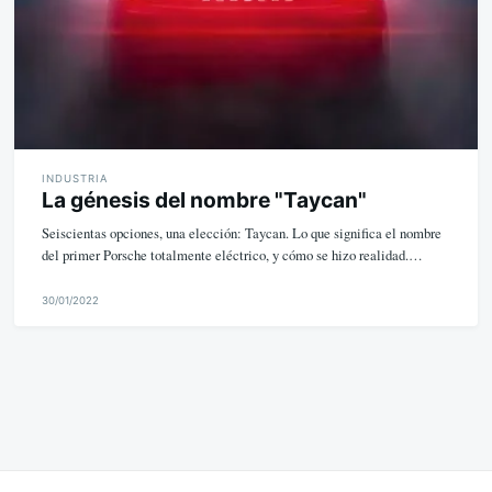
INDUSTRIA
La génesis del nombre "Taycan"
Seiscientas opciones, una elección: Taycan. Lo que significa el nombre
del primer Porsche totalmente eléctrico, y cómo se hizo realidad.…
30/01/2022
M
i
k
e